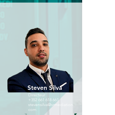
Steven Silva
Directeur
+352 661 618 661
stevensilva@srmediation.
com