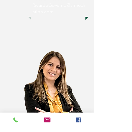
RicardoGoverno@srmedi
ation.com
Diana Leal