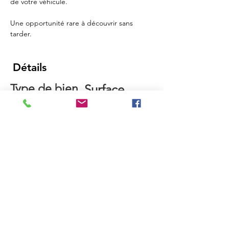
de votre véhicule.
Une opportunité rare à découvrir sans 
tarder.
Détails
Type de bien
Surface
Maison
115 m2
Chambre
Salle de
bains
s
3
2
Localité
Longwy, França