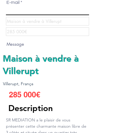
E-mail
Maison à vendre à
Villerupt
To send
Villerupt, França
285 000€
Description
SR MEDIATION a le plaisir de vous 
présenter cette charmante maison libre de 
3 côtés et située dans un quartier très 