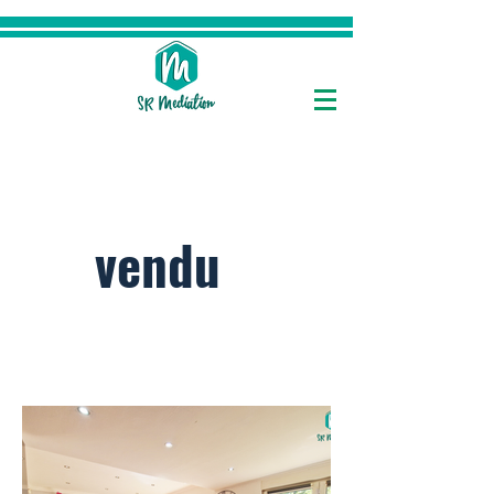
Maison à vendre à
Villerupt
vendu