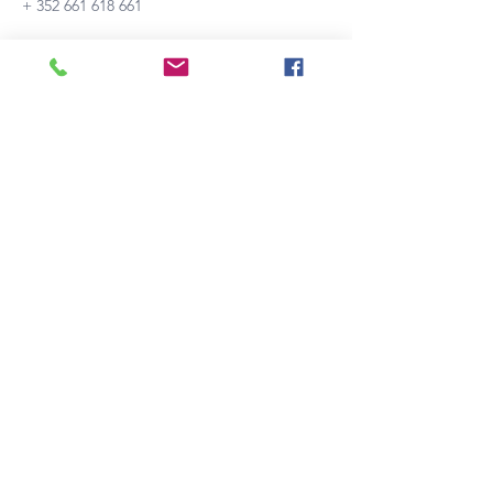
+ 352 661 618 661
E-mail : 
info@srmediation.com
Détails
Type de bien
Surface
Maison
105 m2
Chambre
Salle de
bains
s
3
1
Localité
Villerupt, França