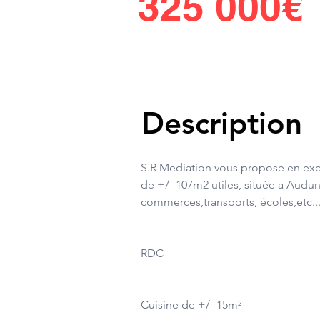
325 000€
Description
S.R Mediation vous propose en exclu
de +/- 107m2 utiles, située a Audu
commerces,transports, écoles,etc...
RDC
Cuisine de +/- 15m²