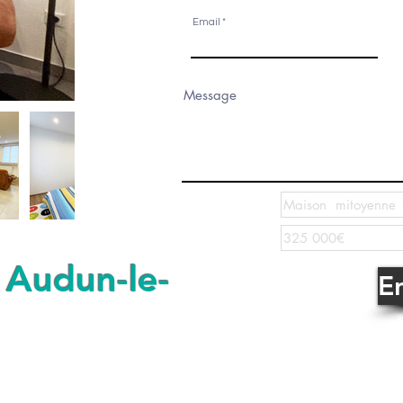
Email
 Audun-le-
E