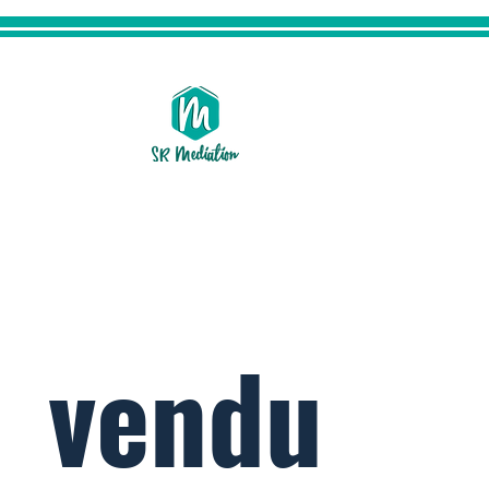
yenne 107 m², à
vendu
dun-le-Tiche