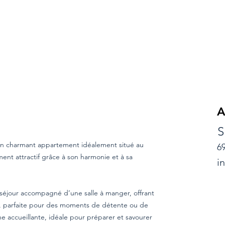
A
S
 un charmant appartement idéalement situé au
6
nt attractif grâce à son harmonie et à sa
i
 séjour accompagné d’une salle à manger, offrant
e, parfaite pour des moments de détente ou de
e accueillante, idéale pour préparer et savourer