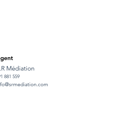
gent
.R Médiation
91 881 559
nfo@srmediation.com