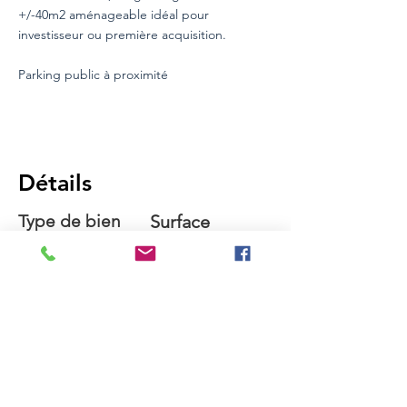
+/-40m2 aménageable idéal pour
investisseur ou première acquisition.
Parking public à proximité
Détails
Type de bien
Surface
Appartement
110 m2
Chambres
Salle de
bains
2
1
Localité