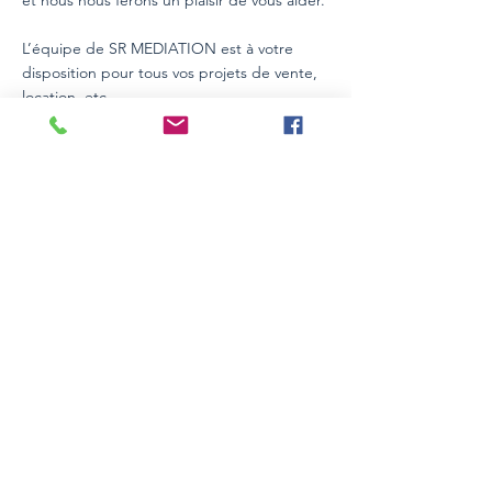
et nous nous ferons un plaisir de vous aider.
L’équipe de SR MEDIATION est à votre
disposition pour tous vos projets de vente,
location, etc.
Einzelheiten
Eher gut
Bereich
Appartement
110 m2
Schlafzimm
Badezimmer
er
2
1
Lokalität
Differdange, Luxemburgo