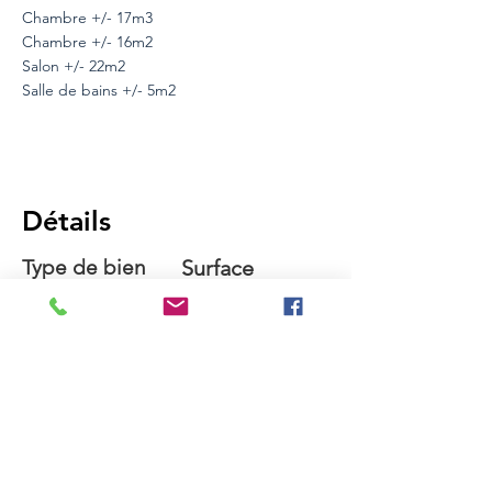
Chambre +/- 17m3
Chambre +/- 16m2
Salon +/- 22m2
Salle de bains +/- 5m2
Détails
Type de bien
Surface
Appartement
84 m2
Chambres
Salle de
bains
3
1
Localité