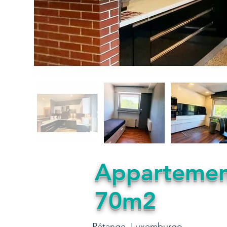
Appartemen
70m2
Pétange, Luxemburgo