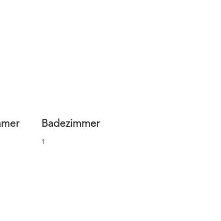
mmer
Badezimmer
1