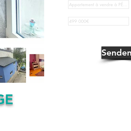
Sende
GE