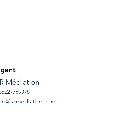
gent
R Médiation
35227769378
nfo@srmediation.com