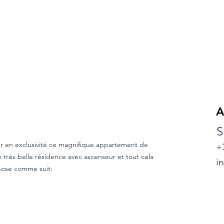
A
S
ter en exclusivité ce magnifique appartement de
+
très belle résidence avec ascenseur et tout cela
i
pose comme suit: