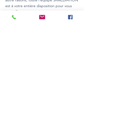
autre raisons, toute l’équipe SRMÉDIATION
est à votre entière disposition pour vous
conseiller.
Détails
Type de bien
Surface
Appartement
54,54m2
Chambres
Salle de
bains
2
1
Localité
Rodange, Pétange, Luxemburgo