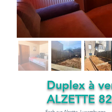
Duplex à v
ALZETTE 8
Esch-sur-Alzette, Luxemburgo