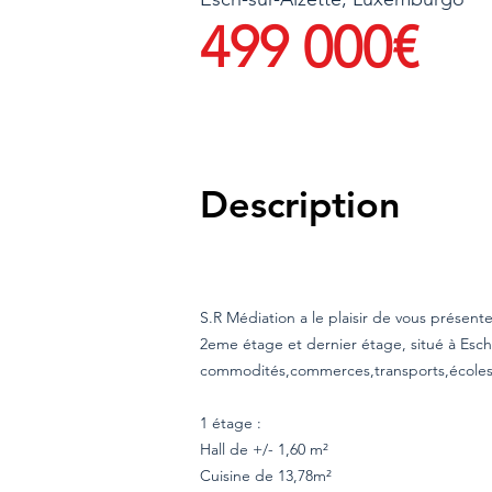
499 000€
Description
S.R Médiation a le plaisir de vous présent
2eme étage et dernier étage, situé à Esc
commodités,commerces,transports,écoles 
1 étage :
Hall de +/- 1,60 m²
Cuisine de 13,78m²