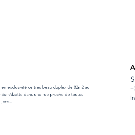
A
S
e en exclusivité ce très beau duplex de 82m2 au
+
h-Sur-Alzette dans une rue proche de toutes
I
,etc...