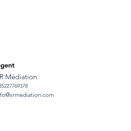
gent
R Médiation
35227769378
nfo@srmediation.com