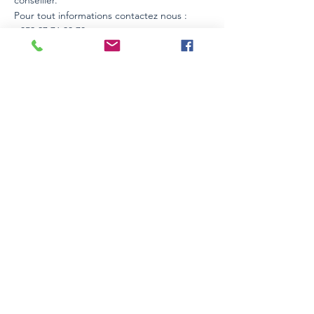
conseiller.
Pour tout informations contactez nous :
+352 27 76 93 78
Details
Kind of good
Area
Duplex
84 m2
Bedrooms
Bathroom
2
1
locality
Schifflange, Luxemburgo