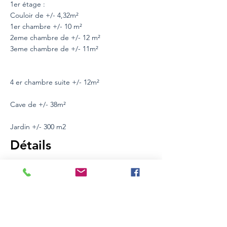
1er étage :
Couloir de +/- 4,32m²
1er chambre +/- 10 m²
2eme chambre de +/- 12 m²
3eme chambre de +/- 11m²
4 er chambre suite +/- 12m²
Cave de +/- 38m²
Jardin +/- 300 m2
Détails
Type de bien
Surface
Maison
142 m2
Chambres
Salle de
bains
4
2