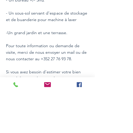
- Un bureau +/- 5m2
- Un sous-sol servant d’espace de stockage
et de buanderie pour machine à laver
-Un grand jardin et une terrasse.
Pour toute information ou demande de
visite, merci de nous envoyer un mail ou de
nous contacter au
+352 27 76 93 78
.
Si vous avez besoin d'estimer votre bien
immobilier pour la vente, location ou toute
autre raison, l’équipe SRMÉDIATION est à
votre entière disposition pour vous
conseiller. Contactez-nous au
+352 27 76 93
78
.
Détails
Type de bien
Surface