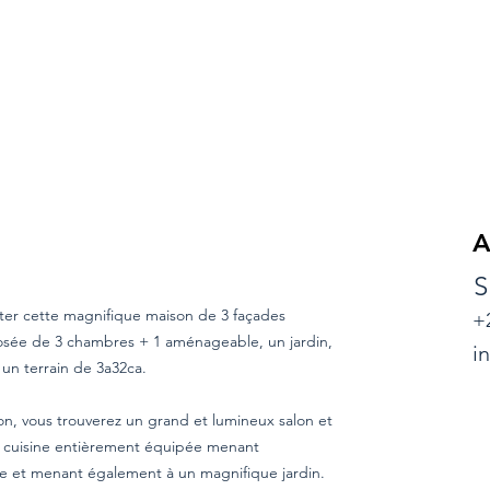
A
S
ter cette magnifique maison de 3 façades
+
sée de 3 chambres + 1 aménageable, un jardin,
i
 un terrain de 3a32ca.
n, vous trouverez un grand et lumineux salon et
e cuisine entièrement équipée menant
se et menant également à un magnifique jardin.