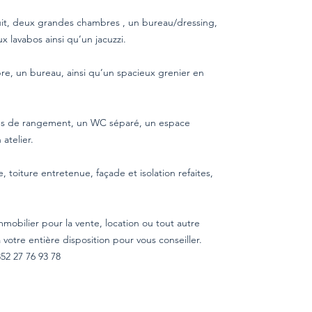
nuit, deux grandes chambres , un bureau/dressing,
lavabos ainsi qu’un jacuzzi.
, un bureau, ainsi qu’un spacieux grenier en
ces de rangement, un WC séparé, un espace
atelier.
 toiture entretenue, façade et isolation refaites,
mmobilier pour la vente, location ou tout autre
otre entière disposition pour vous conseiller.
52 27 76 93 78